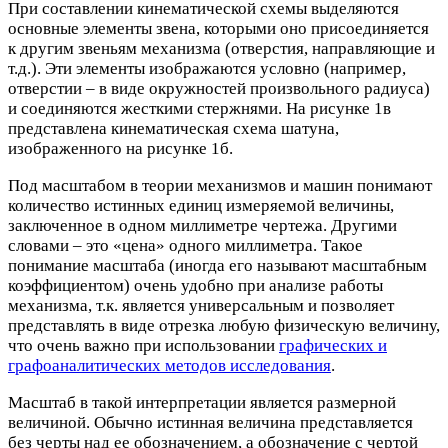
При составлении кинематической схемы выделяются
основные элементы звена, которыми оно присоединяется
к другим звеньям механизма (отверстия, направляющие и
т.д.). Эти элементы изображаются условно (например,
отверстии – в виде окружностей произвольного радиуса)
и соединяются жесткими стержнями. На рисунке 1в
представлена кинематическая схема шатуна,
изображенного на рисунке 1б.
Под масштабом в теории механизмов и машин понимают
количество истинных единиц измеряемой величины,
заключенное в одном миллиметре чертежа. Другими
словами – это «цена» одного миллиметра. Такое
понимание масштаба (иногда его называют масштабным
коэффициентом) очень удобно при анализе работы
механизма, т.к. является универсальным и позволяет
представлять в виде отрезка любую физическую величину,
что очень важно при использовании
графических и
графоаналитических методов исследования
.
Масштаб в такой интерпретации является размерной
величиной. Обычно истинная величина представляется
без черты над ее обозначением, а обозначение с чертой