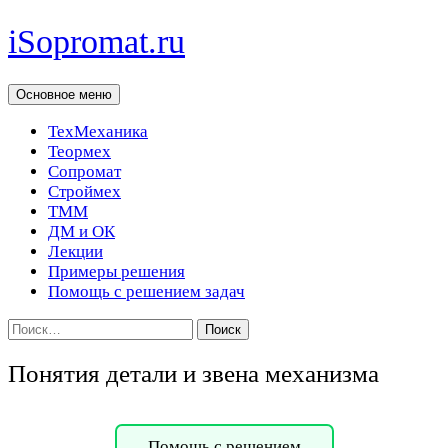
Перейти
iSopromat.ru
к
содержимому
Поиск
Основное меню
ТехМеханика
Теормех
Сопромат
Строймех
ТММ
ДМ и ОК
Лекции
Примеры решения
Помощь с решением задач
Найти:
Понятия детали и звена механизма
Помощь с решением